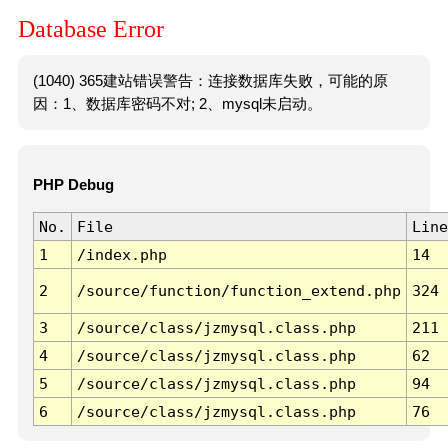
Database Error
(1040) 365建站错误警告：连接数据库失败，可能的原
因：1、数据库密码不对; 2、mysql未启动。
PHP Debug
No.
File
Line
1
/index.php
14
2
/source/function/function_extend.php
324
3
/source/class/jzmysql.class.php
211
4
/source/class/jzmysql.class.php
62
5
/source/class/jzmysql.class.php
94
6
/source/class/jzmysql.class.php
76