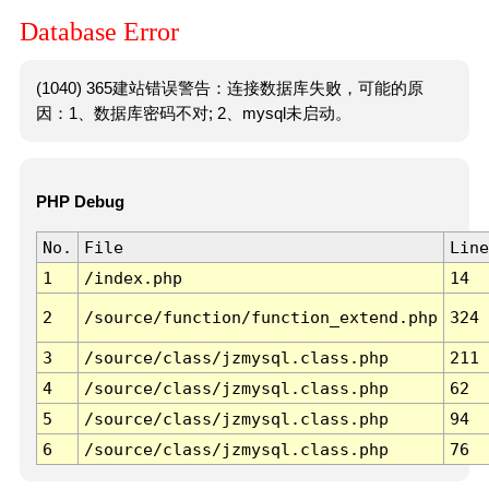
Database Error
(1040) 365建站错误警告：连接数据库失败，可能的原
因：1、数据库密码不对; 2、mysql未启动。
PHP Debug
No.
File
Line
1
/index.php
14
2
/source/function/function_extend.php
324
3
/source/class/jzmysql.class.php
211
4
/source/class/jzmysql.class.php
62
5
/source/class/jzmysql.class.php
94
6
/source/class/jzmysql.class.php
76