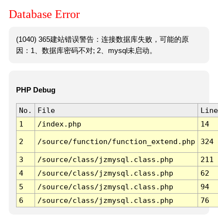
Database Error
(1040) 365建站错误警告：连接数据库失败，可能的原
因：1、数据库密码不对; 2、mysql未启动。
PHP Debug
No.
File
Line
1
/index.php
14
2
/source/function/function_extend.php
324
3
/source/class/jzmysql.class.php
211
4
/source/class/jzmysql.class.php
62
5
/source/class/jzmysql.class.php
94
6
/source/class/jzmysql.class.php
76