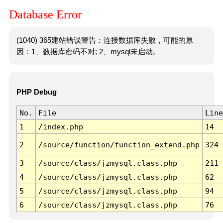
Database Error
(1040) 365建站错误警告：连接数据库失败，可能的原
因：1、数据库密码不对; 2、mysql未启动。
PHP Debug
No.
File
Line
1
/index.php
14
2
/source/function/function_extend.php
324
3
/source/class/jzmysql.class.php
211
4
/source/class/jzmysql.class.php
62
5
/source/class/jzmysql.class.php
94
6
/source/class/jzmysql.class.php
76