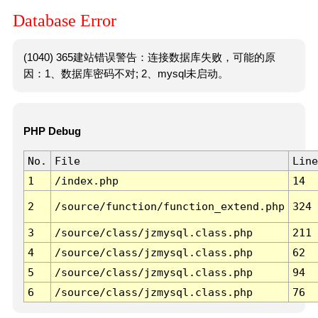
Database Error
(1040) 365建站错误警告：连接数据库失败，可能的原
因：1、数据库密码不对; 2、mysql未启动。
PHP Debug
No.
File
Line
1
/index.php
14
2
/source/function/function_extend.php
324
3
/source/class/jzmysql.class.php
211
4
/source/class/jzmysql.class.php
62
5
/source/class/jzmysql.class.php
94
6
/source/class/jzmysql.class.php
76