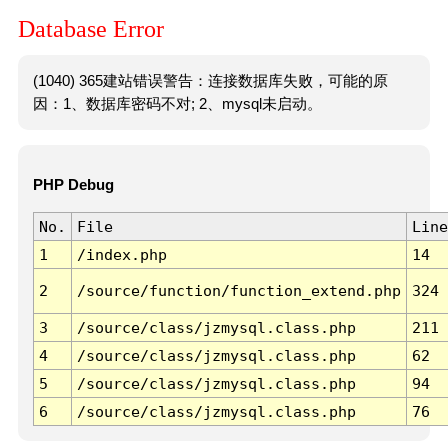
Database Error
(1040) 365建站错误警告：连接数据库失败，可能的原
因：1、数据库密码不对; 2、mysql未启动。
PHP Debug
No.
File
Line
1
/index.php
14
2
/source/function/function_extend.php
324
3
/source/class/jzmysql.class.php
211
4
/source/class/jzmysql.class.php
62
5
/source/class/jzmysql.class.php
94
6
/source/class/jzmysql.class.php
76