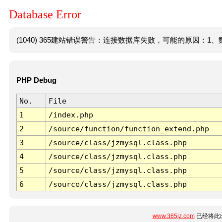
Database Error
(1040) 365建站错误警告：连接数据库失败，可能的原因：1、数
PHP Debug
No.
File
1
/index.php
2
/source/function/function_extend.php
3
/source/class/jzmysql.class.php
4
/source/class/jzmysql.class.php
5
/source/class/jzmysql.class.php
6
/source/class/jzmysql.class.php
www.365jz.com
已经将此