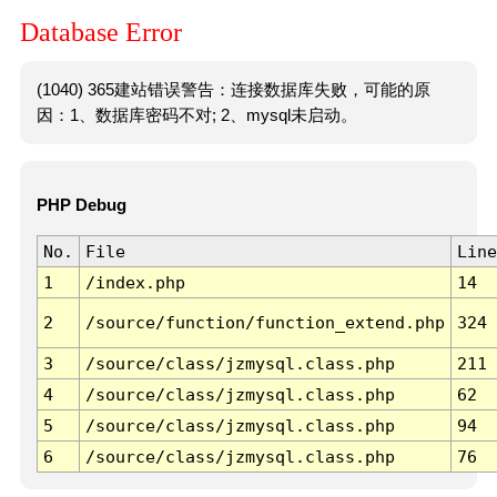
Database Error
(1040) 365建站错误警告：连接数据库失败，可能的原
因：1、数据库密码不对; 2、mysql未启动。
PHP Debug
No.
File
Line
1
/index.php
14
2
/source/function/function_extend.php
324
3
/source/class/jzmysql.class.php
211
4
/source/class/jzmysql.class.php
62
5
/source/class/jzmysql.class.php
94
6
/source/class/jzmysql.class.php
76