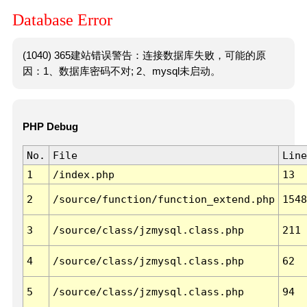
Database Error
(1040) 365建站错误警告：连接数据库失败，可能的原
因：1、数据库密码不对; 2、mysql未启动。
PHP Debug
No.
File
Line
1
/index.php
13
2
/source/function/function_extend.php
1548
3
/source/class/jzmysql.class.php
211
4
/source/class/jzmysql.class.php
62
5
/source/class/jzmysql.class.php
94