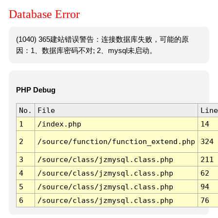
Database Error
(1040) 365建站错误警告：连接数据库失败，可能的原
因：1、数据库密码不对; 2、mysql未启动。
PHP Debug
No.
File
Line
1
/index.php
14
2
/source/function/function_extend.php
324
3
/source/class/jzmysql.class.php
211
4
/source/class/jzmysql.class.php
62
5
/source/class/jzmysql.class.php
94
6
/source/class/jzmysql.class.php
76