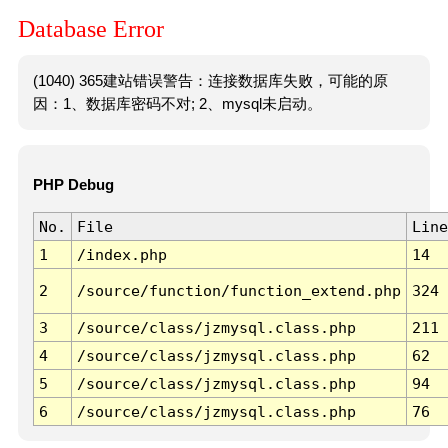
Database Error
(1040) 365建站错误警告：连接数据库失败，可能的原
因：1、数据库密码不对; 2、mysql未启动。
PHP Debug
No.
File
Line
1
/index.php
14
2
/source/function/function_extend.php
324
3
/source/class/jzmysql.class.php
211
4
/source/class/jzmysql.class.php
62
5
/source/class/jzmysql.class.php
94
6
/source/class/jzmysql.class.php
76