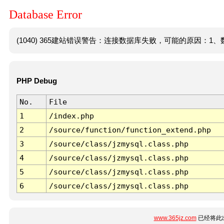
Database Error
(1040) 365建站错误警告：连接数据库失败，可能的原因：1、数
PHP Debug
No.
File
1
/index.php
2
/source/function/function_extend.php
3
/source/class/jzmysql.class.php
4
/source/class/jzmysql.class.php
5
/source/class/jzmysql.class.php
6
/source/class/jzmysql.class.php
www.365jz.com
已经将此