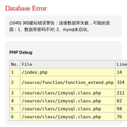
Database Error
(1040) 365建站错误警告：连接数据库失败，可能的原
因：1、数据库密码不对; 2、mysql未启动。
PHP Debug
No.
File
Line
1
/index.php
14
2
/source/function/function_extend.php
324
3
/source/class/jzmysql.class.php
211
4
/source/class/jzmysql.class.php
62
5
/source/class/jzmysql.class.php
94
6
/source/class/jzmysql.class.php
76