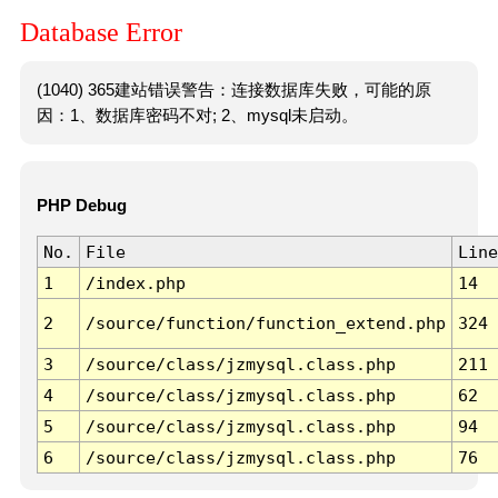
Database Error
(1040) 365建站错误警告：连接数据库失败，可能的原
因：1、数据库密码不对; 2、mysql未启动。
PHP Debug
No.
File
Line
1
/index.php
14
2
/source/function/function_extend.php
324
3
/source/class/jzmysql.class.php
211
4
/source/class/jzmysql.class.php
62
5
/source/class/jzmysql.class.php
94
6
/source/class/jzmysql.class.php
76