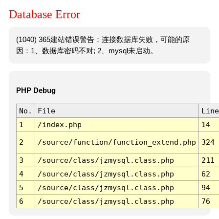
Database Error
(1040) 365建站错误警告：连接数据库失败，可能的原
因：1、数据库密码不对; 2、mysql未启动。
PHP Debug
No.
File
Line
1
/index.php
14
2
/source/function/function_extend.php
324
3
/source/class/jzmysql.class.php
211
4
/source/class/jzmysql.class.php
62
5
/source/class/jzmysql.class.php
94
6
/source/class/jzmysql.class.php
76