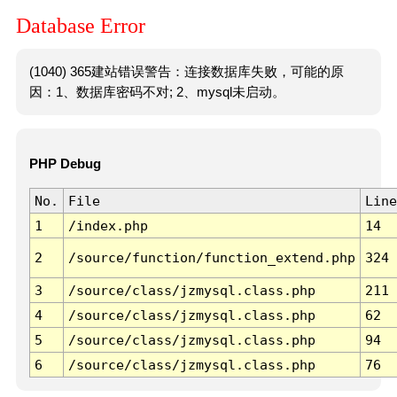
Database Error
(1040) 365建站错误警告：连接数据库失败，可能的原
因：1、数据库密码不对; 2、mysql未启动。
PHP Debug
No.
File
Line
1
/index.php
14
2
/source/function/function_extend.php
324
3
/source/class/jzmysql.class.php
211
4
/source/class/jzmysql.class.php
62
5
/source/class/jzmysql.class.php
94
6
/source/class/jzmysql.class.php
76