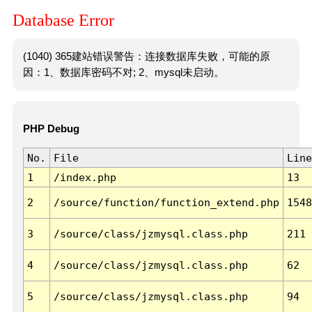
Database Error
(1040) 365建站错误警告：连接数据库失败，可能的原
因：1、数据库密码不对; 2、mysql未启动。
PHP Debug
No.
File
Line
1
/index.php
13
2
/source/function/function_extend.php
1548
3
/source/class/jzmysql.class.php
211
4
/source/class/jzmysql.class.php
62
5
/source/class/jzmysql.class.php
94