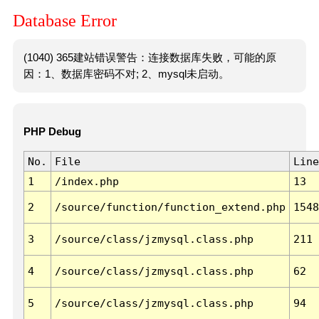
Database Error
(1040) 365建站错误警告：连接数据库失败，可能的原
因：1、数据库密码不对; 2、mysql未启动。
PHP Debug
No.
File
Line
1
/index.php
13
2
/source/function/function_extend.php
1548
3
/source/class/jzmysql.class.php
211
4
/source/class/jzmysql.class.php
62
5
/source/class/jzmysql.class.php
94