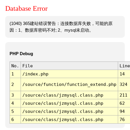
Database Error
(1040) 365建站错误警告：连接数据库失败，可能的原
因：1、数据库密码不对; 2、mysql未启动。
PHP Debug
No.
File
Line
1
/index.php
14
2
/source/function/function_extend.php
324
3
/source/class/jzmysql.class.php
211
4
/source/class/jzmysql.class.php
62
5
/source/class/jzmysql.class.php
94
6
/source/class/jzmysql.class.php
76