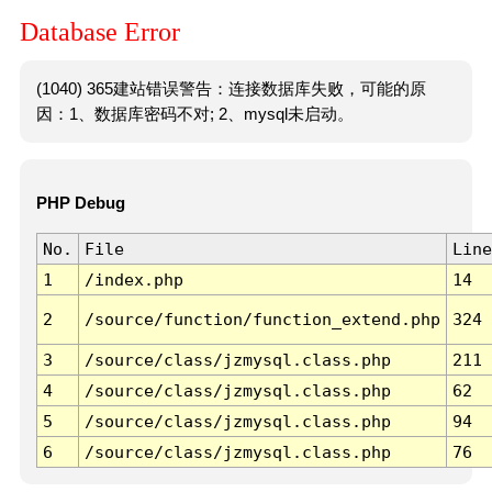
Database Error
(1040) 365建站错误警告：连接数据库失败，可能的原
因：1、数据库密码不对; 2、mysql未启动。
PHP Debug
No.
File
Line
1
/index.php
14
2
/source/function/function_extend.php
324
3
/source/class/jzmysql.class.php
211
4
/source/class/jzmysql.class.php
62
5
/source/class/jzmysql.class.php
94
6
/source/class/jzmysql.class.php
76