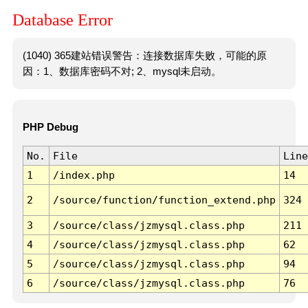
Database Error
(1040) 365建站错误警告：连接数据库失败，可能的原
因：1、数据库密码不对; 2、mysql未启动。
PHP Debug
No.
File
Line
1
/index.php
14
2
/source/function/function_extend.php
324
3
/source/class/jzmysql.class.php
211
4
/source/class/jzmysql.class.php
62
5
/source/class/jzmysql.class.php
94
6
/source/class/jzmysql.class.php
76