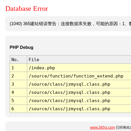
Database Error
(1040) 365建站错误警告：连接数据库失败，可能的原因：1、数
PHP Debug
No.
File
1
/index.php
2
/source/function/function_extend.php
3
/source/class/jzmysql.class.php
4
/source/class/jzmysql.class.php
5
/source/class/jzmysql.class.php
6
/source/class/jzmysql.class.php
www.365jz.com
已经将此