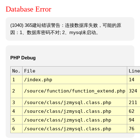
Database Error
(1040) 365建站错误警告：连接数据库失败，可能的原
因：1、数据库密码不对; 2、mysql未启动。
PHP Debug
No.
File
Line
1
/index.php
14
2
/source/function/function_extend.php
324
3
/source/class/jzmysql.class.php
211
4
/source/class/jzmysql.class.php
62
5
/source/class/jzmysql.class.php
94
6
/source/class/jzmysql.class.php
76