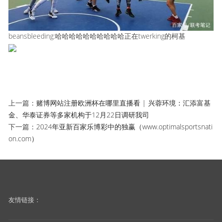
beansbleeding:哈哈哈哈哈哈哈哈哈哈正在twerking的柯基
上一篇：
赌博网站注册欧洲杯在哪里直播看 | 兴蓉环境：汇添富基
金、华泰证券等多家机构于12月22日调研我司
下一篇：
2024年亚新百家乐博彩中的独赢（www.optimalsportsnati
on.com）
友情链接：