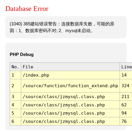
Database Error
(1040) 365建站错误警告：连接数据库失败，可能的原
因：1、数据库密码不对; 2、mysql未启动。
PHP Debug
No.
File
Line
1
/index.php
14
2
/source/function/function_extend.php
324
3
/source/class/jzmysql.class.php
211
4
/source/class/jzmysql.class.php
62
5
/source/class/jzmysql.class.php
94
6
/source/class/jzmysql.class.php
76