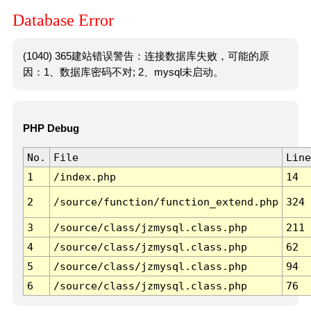
Database Error
(1040) 365建站错误警告：连接数据库失败，可能的原
因：1、数据库密码不对; 2、mysql未启动。
PHP Debug
No.
File
Line
1
/index.php
14
2
/source/function/function_extend.php
324
3
/source/class/jzmysql.class.php
211
4
/source/class/jzmysql.class.php
62
5
/source/class/jzmysql.class.php
94
6
/source/class/jzmysql.class.php
76