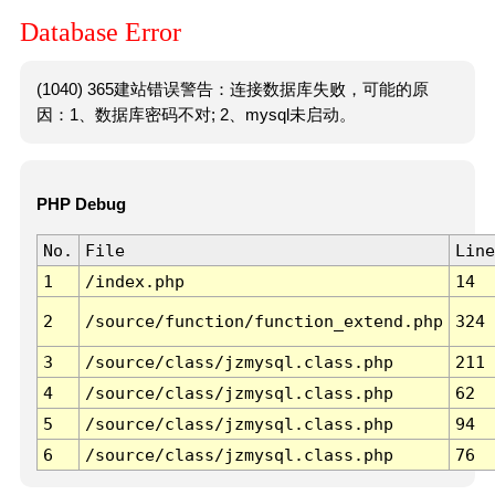
Database Error
(1040) 365建站错误警告：连接数据库失败，可能的原
因：1、数据库密码不对; 2、mysql未启动。
PHP Debug
No.
File
Line
1
/index.php
14
2
/source/function/function_extend.php
324
3
/source/class/jzmysql.class.php
211
4
/source/class/jzmysql.class.php
62
5
/source/class/jzmysql.class.php
94
6
/source/class/jzmysql.class.php
76