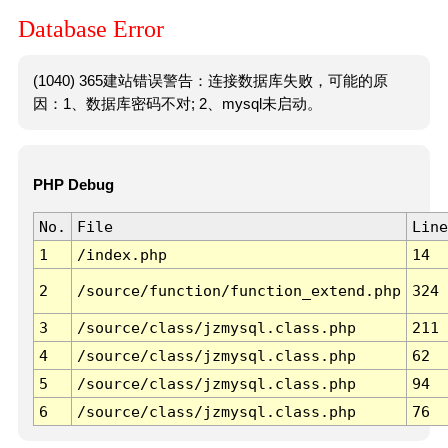
Database Error
(1040) 365建站错误警告：连接数据库失败，可能的原
因：1、数据库密码不对; 2、mysql未启动。
PHP Debug
No.
File
Line
1
/index.php
14
2
/source/function/function_extend.php
324
3
/source/class/jzmysql.class.php
211
4
/source/class/jzmysql.class.php
62
5
/source/class/jzmysql.class.php
94
6
/source/class/jzmysql.class.php
76