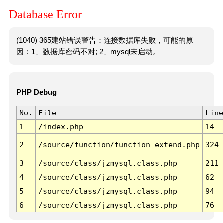
Database Error
(1040) 365建站错误警告：连接数据库失败，可能的原
因：1、数据库密码不对; 2、mysql未启动。
PHP Debug
No.
File
Line
1
/index.php
14
2
/source/function/function_extend.php
324
3
/source/class/jzmysql.class.php
211
4
/source/class/jzmysql.class.php
62
5
/source/class/jzmysql.class.php
94
6
/source/class/jzmysql.class.php
76