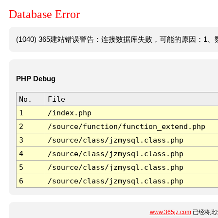
Database Error
(1040) 365建站错误警告：连接数据库失败，可能的原因：1、数
PHP Debug
No.
File
1
/index.php
2
/source/function/function_extend.php
3
/source/class/jzmysql.class.php
4
/source/class/jzmysql.class.php
5
/source/class/jzmysql.class.php
6
/source/class/jzmysql.class.php
www.365jz.com
已经将此