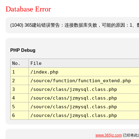
Database Error
(1040) 365建站错误警告：连接数据库失败，可能的原因：1、数
PHP Debug
No.
File
1
/index.php
2
/source/function/function_extend.php
3
/source/class/jzmysql.class.php
4
/source/class/jzmysql.class.php
5
/source/class/jzmysql.class.php
6
/source/class/jzmysql.class.php
www.365jz.com
已经将此